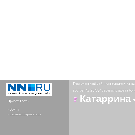
Персональный сайт пользователя
Ката
портрет № 217374 зарегистрирован боле
Катаррина
Привет, Гость !
-
Войти
-
Зарегистрироваться