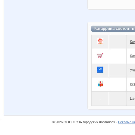
Катаррина состоит 
Кл
Кл
Уч
Кc
Це
© 2026 ООО «Сеть городских порталов» ·
Реклама н