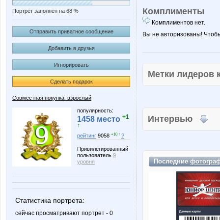
Комплименты
Портрет заполнен на 68 %
Комплиментов нет.
Отправить приватное сообщение
Вы не авторизованы! Чтоб
Добавить в друзья
Игнорировать
Метки лидеров
Сделать подарок
Совместная покупка: взрослый
популярность:
+1
Интервью
1458 место
↑
+10 ↑
рейтинг
9058
?
Привилегированный
пользователь
9
Последние
фотогра
уровня
Статистика портрета:
сейчас просматривают портрет - 0