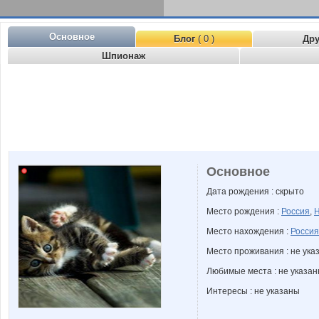
Основное
Блог
( 0 )
Др
Шпионаж
Основное
Дата рождения : скрыто
Место рождения :
Россия
,
Н
Место нахождения :
Россия
Место проживания : не ука
Любимые места : не указа
Интересы : не указаны